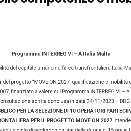
Programma INTERREG VI – A Italia Malta
ità del capitale umano nell’area transfrontaliera Itali
ner del progetto “MOVE ON 2027: qualificazione e mobilità d
07, finanziato a valere sul Programma INTERREG VI – A It
onsultazione scritta conclusa in data 24/11/2023 – DDG 
BLICO PER LA SELEZIONE DI 10 OPERATORI PARTECI
RONTALIERA PER IL PROGETTO MOVE ON 2027
intende 
ita ad un ciclo di workshop on line della durata di 15 ore a