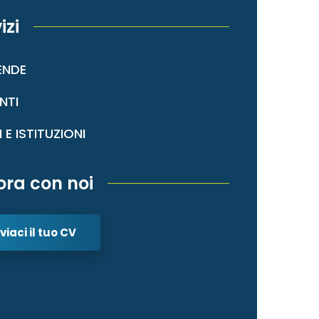
izi
ENDE
NTI
I E ISTITUZIONI
ora con noi
viaci il tuo CV