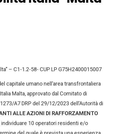
a-Malta” – C1-1.2-58- CUP LP G75H2400015007
el capitale umano nell’area transfrontaliera
alia Malta, approvato dal Comitato di
1273/A7 DRP del 29/12/2023 dell’Autorità di
PANTI ALLE AZIONI DI RAFFORZAMENTO
individuare 10 operatori residenti e/o
l termine del quale è prevista una esperienza