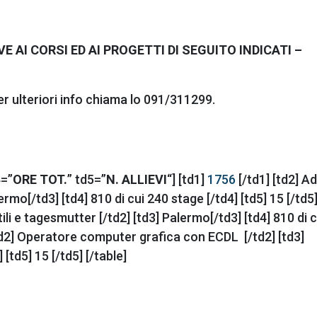
 AI CORSI ED AI PROGETTI DI SEGUITO INDICATI –
er ulteriori info chiama lo 091/311299.
4=”
ORE TOT.
” td5=”
N. ALLIEVI
“] [td1]
1756
[/td1] [td2] A
lermo[/td3] [td4] 810 di cui 240 stage [/td4] [td5] 15 [/td5]
ili e tagesmutter [/td2] [td3] Palermo[/td3] [td4] 810 di 
td2] Operatore computer grafica con ECDL [/td2] [td3]
[td5] 15 [/td5] [/table]