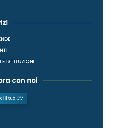
izi
ENDE
NTI
I E ISTITUZIONI
ora con noi
ci il tuo CV