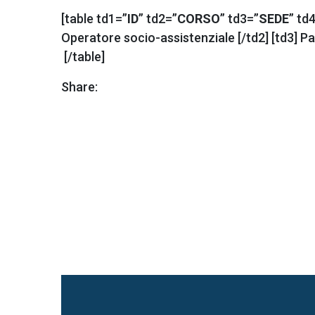
[table td1=”
ID
” td2=”
CORSO
” td3=”
SEDE
” td
Operatore socio-assistenziale [/td2] [td3] Pal
[/table]
Share: