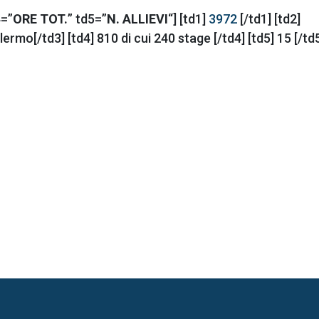
4=”
ORE TOT.
” td5=”
N. ALLIEVI
“] [td1]
3972
[/td1] [td2]
ermo[/td3] [td4] 810 di cui 240 stage [/td4] [td5] 15 [/td