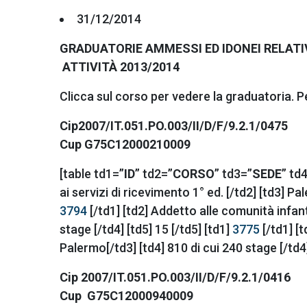
31/12/2014
GRADUATORIE AMMESSI ED IDONEI RELATIVE
ATTIVITÀ 2013/2014
Clicca sul corso per vedere la graduatoria. P
Cip2007/IT.051.PO.003/II/D/F/9.2.1/0475
Cup G75C12000210009
[table td1=”
ID
” td2=”
CORSO
” td3=”
SEDE
” td
ai servizi di ricevimento 1° ed. [/td2] [td3] Pa
3794
[/td1] [td2] Addetto alle comunità infant
stage [/td4] [td5] 15 [/td5] [td1]
3775
[/td1] [
Palermo[/td3] [td4] 810 di cui 240 stage [/td4] 
Cip 2007/IT.051.PO.003/II/D/F/9.2.1/0416
Cup G75C12000940009