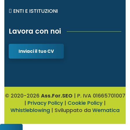
ENTI E ISTITUZIONI
Lavora con noi
Inviaci il tuo CV
© 2020-2026
Ass.For.SEO
| P. IVA 01665701007
|
Privacy Policy
|
Cookie Policy
|
Whistleblowing
| Sviluppato da
Wematica