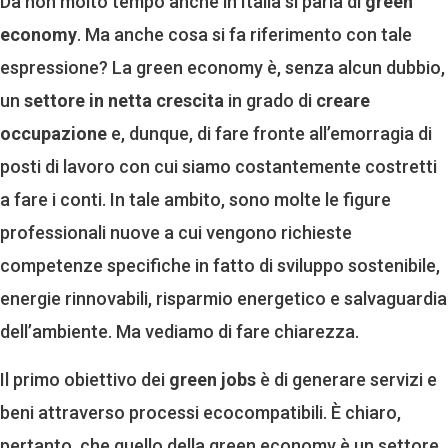
Da non molto tempo anche in Italia si parla di
green
economy
. Ma anche cosa si fa riferimento con tale
espressione? La green economy è, senza alcun dubbio,
un
settore in netta crescita
in grado di
creare
occupazione
e, dunque, di fare fronte all’emorragia di
posti di lavoro con cui siamo costantemente costretti
a fare i conti. In tale ambito, sono molte le figure
professionali nuove a cui vengono richieste
competenze specifiche in fatto di sviluppo sostenibile,
energie rinnovabili, risparmio energetico e salvaguardia
dell’ambiente. Ma vediamo di fare chiarezza.
Il primo obiettivo dei
green jobs
è di generare servizi e
beni attraverso processi ecocompatibili. È chiaro,
pertanto, che quello della green economy è un settore