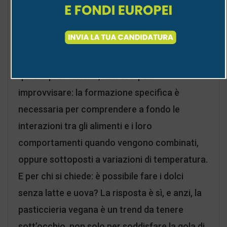
manualità per creare prodotti non solo buoni
da mangiare ma anche belli da vedere; un
pizzico di follia per sperimentare e ricercare
nuove ricette e nuovi sapori. Anche per
questa professione, non ci si può
improvvisare: la formazione specifica è
necessaria per comprendere a fondo le
interazioni tra gli alimenti e i loro
comportamenti quando vengono combinati,
oppure sottoposti a variazioni di temperatura.
E per chi si chiede: è possibile fare i dolci
senza latte e uova? La risposta è sì, e anzi, la
pasticcieria vegana è un trend da tenere
sott’occhio, non solo per soddisfare la gola di