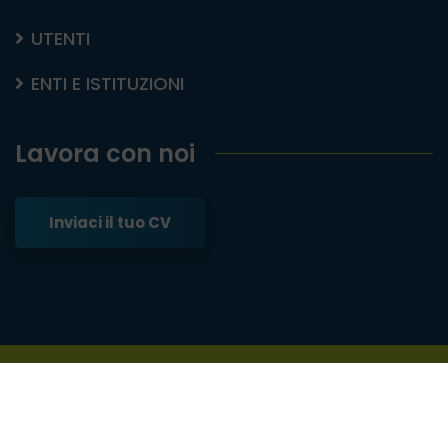
UTENTI
ENTI E ISTITUZIONI
Lavora con noi
Inviaci il tuo CV
© 2020-2026
Ass.For.SEO
| P. IVA 01665701007 |
Privacy Policy
|
Cookie Policy
|
Whistleblowing
|
Sviluppato da
Wematica