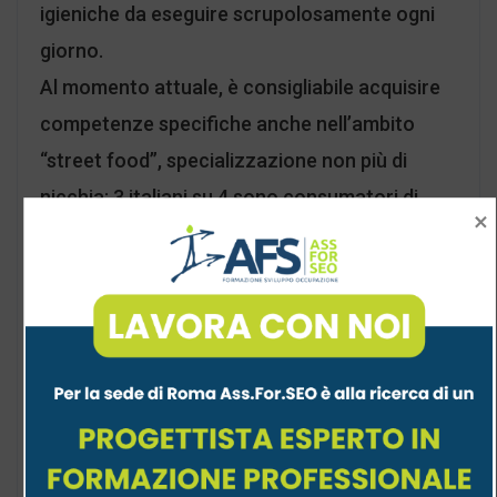
igieniche da eseguire scrupolosamente ogni
giorno.
Al momento attuale, è consigliabile acquisire
competenze specifiche anche nell’ambito
“street food”, specializzazione non più di
nicchia: 3 italiani su 4 sono consumatori di
“cibo da strada”, anche grazie ai sempre più
frequenti festival a tema.
Pasticciere
Tra gli ingredienti principali della ricetta per
diventare pasticciere ci sono: conoscenze
scientifiche delle materie prime, delle loro
reazioni chimiche e degli abbinamenti;