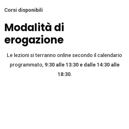
Corsi disponibili
Modalità di
erogazione
Le lezioni si terranno online secondo il calendario
programmato,
9:30 alle 13:30 e dalle 14:30 alle
18:30
.
01. COMPRENDERE E INTERAGIRE
CON L’INTELLINGENZA ARTIFICIALE
Il corso è finalizzato all’acquisizione delle basi
dell’intelligenza artificiale, analizzando il