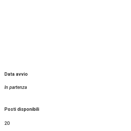
funzionamento degli algoritmi, le opportunità e i
rischi legati al loro utilizzo, con un focus su aspetti
normativi relativi alla protezione dei dati e sui
principi etici dell’IA.
Durata del corso: 40 ore.
Data avvio
In partenza
Posti disponibili
20