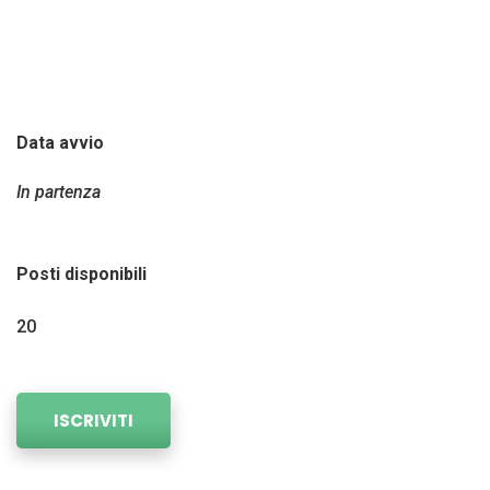
responsabile indiversi contesti online.
Durata del corso: 40 ore.
Data avvio
In partenza
Posti disponibili
20
ISCRIVITI