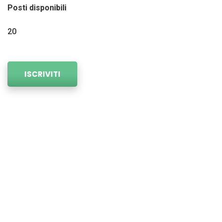
Posti disponibili
20
ISCRIVITI
04. INGLESE INTERMEDIO
Il corso è finalizzato all’acquisizione di terminiin
lingua inglese attraverso lo studio di glossari
settoriali, la lettura e l’analisi di testi tratti da fonti
web e riviste, e l’apprendimento di strutture
grammaticali intermedie utili a comprendere ed
esprimere le principali funzioni comunicative, sia in