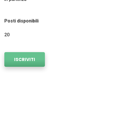
Posti disponibili
20
ISCRIVITI
06. OFFICE 365 BASE
Il corso è finalizzato a far acquisire competenze
nell’uso dei servizi cloud di Microsoft, delle
applicazioni di Office per l’archiviazione e la
condivisione di documenti, l’uso delle Office Web