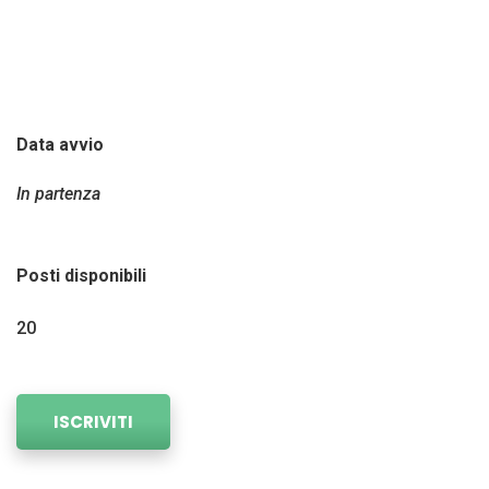
Application e Microsoft Teams.
Durata del corso: 40 ore.
Data avvio
In partenza
Posti disponibili
20
ISCRIVITI