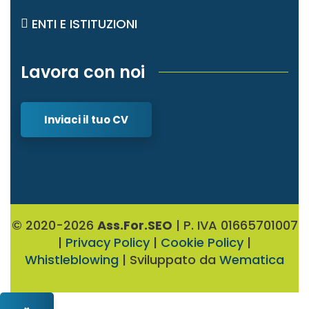
ENTI E ISTITUZIONI
Lavora con noi
Inviaci il tuo CV
© 2020-2026
Ass.For.SEO
| P. IVA 01665701007
|
Privacy Policy
|
Cookie Policy
|
Whistleblowing
| Sviluppato da
Wematica