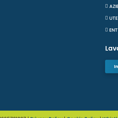
AZI
UTE
ENT
Lav
In